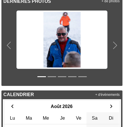
DERNIÈRES PHOTOS
+ de photos
Précedent
Suiva
CALENDRIER
+ d'évènements
Août 2026
Lu
Ma
Me
Je
Ve
Sa
Di