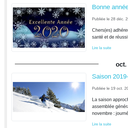
Bonne année
Publiée le
28 déc. 
Chers(es) adhére
santé et de réuss
Lire la suite
oct.
Saison 2019
Publiée le
19 oct. 2
La saison approch
assemblée généra
novembre : journé
Lire la suite