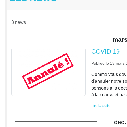
3 news
mar
COVID 19
Publiée le
13 mars 
Comme vous devie
d'annuler notre s
pensons à la déce
à la course et pass
Lire la suite
déc.