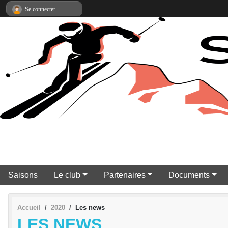
Panneau de gestion des cookies
Se connecter
Saisons
Le club
Partenaires
Documents
Accueil
2020
Les news
LES NEWS