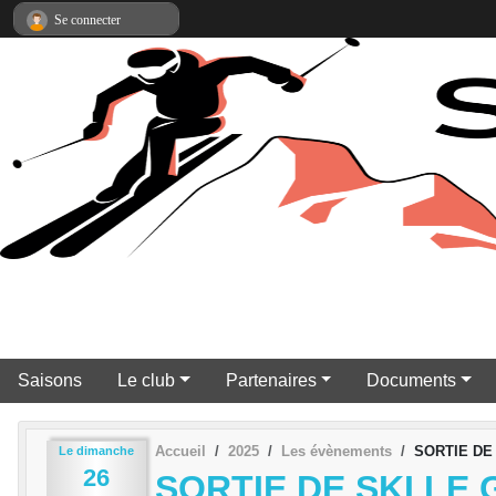
Panneau de gestion des cookies
Se connecter
Saisons
Le club
Partenaires
Documents
Accueil
2025
Les évènements
SORTIE DE
Le
dimanche
26
SORTIE DE SKI L