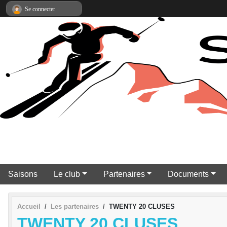
Panneau de gestion des cookies
Se connecter
Saisons
Le club
Partenaires
Documents
Accueil
Les partenaires
TWENTY 20 CLUSES
TWENTY 20 CLUSES