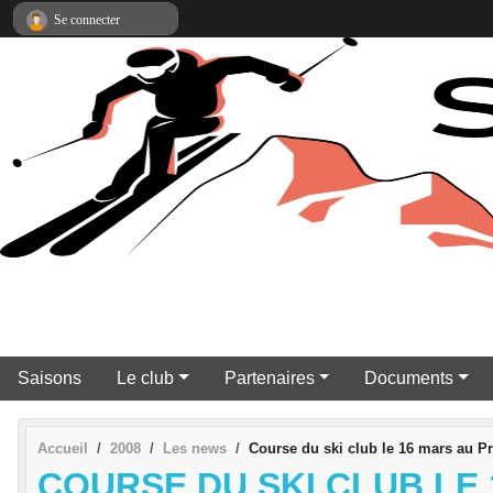
Panneau de gestion des cookies
Se connecter
Saisons
Le club
Partenaires
Documents
Accueil
2008
Les news
Course du ski club le 16 mars au P
COURSE DU SKI CLUB LE 