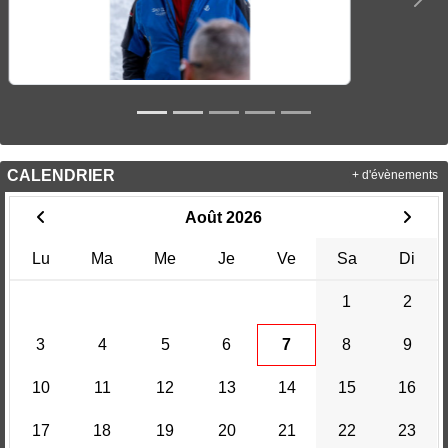
Précedent
Sui
CALENDRIER
+ d'évènements
Août 2026
Lu
Ma
Me
Je
Ve
Sa
Di
1
2
3
4
5
6
7
8
9
10
11
12
13
14
15
16
17
18
19
20
21
22
23