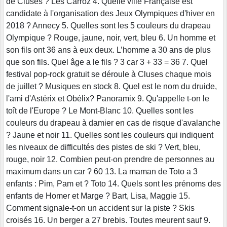
de Cluses ? Les Carroz 4. Quelle ville Française est
candidate à l'organisation des Jeux Olympiques d'hiver en
2018 ? Annecy 5. Quelles sont les 5 couleurs du drapeau
Olympique ? Rouge, jaune, noir, vert, bleu 6. Un homme et
son fils ont 36 ans à eux deux. L’homme a 30 ans de plus
que son fils. Quel âge a le fils ? 3 car 3 + 33 = 36 7. Quel
festival pop-rock gratuit se déroule à Cluses chaque mois
de juillet ? Musiques en stock 8. Quel est le nom du druide,
l'ami d'Astérix et Obélix? Panoramix 9. Qu'appelle t-on le
toît de l'Europe ? Le Mont-Blanc 10. Quelles sont les
couleurs du drapeau à damier en cas de risque d'avalanche
? Jaune et noir 11. Quelles sont les couleurs qui indiquent
les niveaux de difficultés des pistes de ski ? Vert, bleu,
rouge, noir 12. Combien peut-on prendre de personnes au
maximum dans un car ? 60 13. La maman de Toto a 3
enfants : Pim, Pam et ? Toto 14. Quels sont les prénoms des
enfants de Homer et Marge ? Bart, Lisa, Maggie 15.
Comment signale-t-on un accident sur la piste ? Skis
croisés 16. Un berger a 27 brebis. Toutes meurent sauf 9.