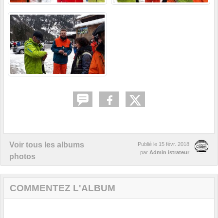
Voir tous les albums
Publié le
15 févr. 2018
par
Admin istrateur
photos
COMMENTEZ L'ALBUM