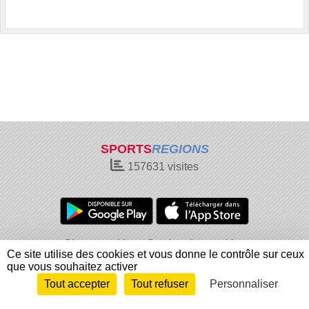
SPORTS
REGIONS
157631
visites
Charte cookies
Gestion des cookies
Ce site utilise des cookies et vous donne le contrôle sur ceux
Informations légales
Signaler un contenu inapproprié
que vous souhaitez activer
Tout accepter
Tout refuser
Personnaliser
Envie de participer ?
Connexion