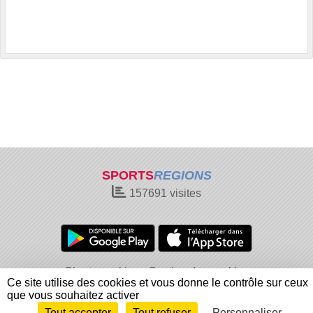
SPORTS
REGIONS
157691
visites
Charte cookies
Gestion des cookies
Ce site utilise des cookies et vous donne le contrôle sur ceux
Informations légales
Signaler un contenu inapproprié
que vous souhaitez activer
Tout accepter
Tout refuser
Personnaliser