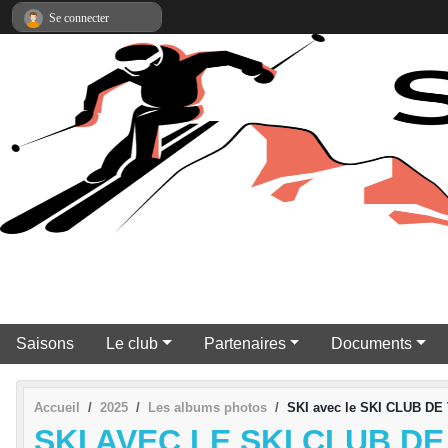
Panneau de gestion des cookies
Se connecter
Saisons
Le club
Partenaires
Documents
Accueil
2025
Les albums photos
SKI avec le SKI CLUB D
SKI AVEC LE SKI CLUB D