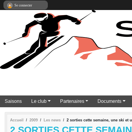
Panneau de gestion des cookies
Se connecter
Saisons
Le club
Partenaires
Documents
Accueil
2009
Les news
2 sorties cette semaine, une ski et 
2 SORTIES CETTE SEMAIN